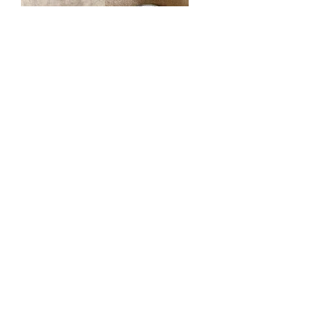
飛びカンナ筆唐
飛びカンナ（ピ
草 4寸マカイ
ンク)3寸皿
在庫なし
在庫なし
もっと見る
工房所在地
〒902-0074
沖縄県 那覇市仲井真 45番地
TEL
080-2694-3433
​月～金 9:00～17:00 不定休あり
​特定商取引法に基づく表記