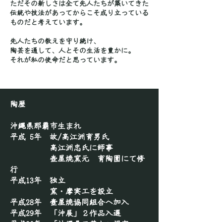
ただその新しさは全て先人たちが築いてきた
伝統や技法があってからこそ成り立っている
ものだと考えています。
先人たちの教えを守り続け、
陶芸を通して、人とその生活を豊かに。
それが私の使命だと思っています。
陶歴
沖縄県那覇市生まれ
平成 5年 故/高江洲育男氏
高江洲忠氏
に師事
壺屋焼窯元 育陶園にて修
行
平成13年 独立
窯・摩実工を設立
平成28
年 壼屋焼協同組合へ加入
平成29年 「沖展」２作品入選