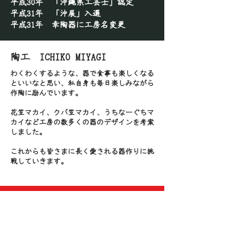
平成30年 「沖縄県工芸士」認定
平成31年 「沖展」入選
平成31年 幸陶器に工房名変更
陶工 ICHIKO MIYAGI
わくわくするような、器で食事も楽しくなる
といいなと思い、私自身も毎日楽しみながら
作陶に励んでいます。
花笠マカイ、クバ笠マカイ、うちなーぐちマ
カイなど工房の数多くの器のデザインを考案
しました。
これからも皆さまに長く愛される器作りに挑
戦していきます。
陶歴
沖縄県那覇市生まれ