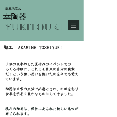
​壺屋焼窯元
​幸陶器
YUKITOUKI
陶工 AKAMINE TOSHIYUKI
​子供の頃参加した夏休みのイベントでの
ろくろ体験に、これこそ将来の自分の職業
だ！
という強い思いを抱いたのを今でも覚え
ています。
陶器は日常の生活で必要とされ、料理を彩り
食卓を明るく豊かなものにしてきました。
現在の陶芸は、個性にあふれた新しい息吹が
感じられます。